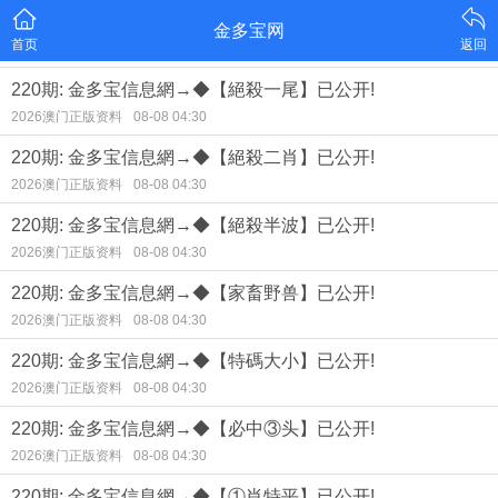
金多宝网
首页
返回
220期: 金多宝信息網→◆【絕殺一尾】已公开!
2026澳门正版资料
08-08 04:30
220期: 金多宝信息網→◆【絕殺二肖】已公开!
2026澳门正版资料
08-08 04:30
220期: 金多宝信息網→◆【絕殺半波】已公开!
2026澳门正版资料
08-08 04:30
220期: 金多宝信息網→◆【家畜野兽】已公开!
2026澳门正版资料
08-08 04:30
220期: 金多宝信息網→◆【特碼大小】已公开!
2026澳门正版资料
08-08 04:30
220期: 金多宝信息網→◆【必中③头】已公开!
2026澳门正版资料
08-08 04:30
220期: 金多宝信息網→◆【①肖特平】已公开!