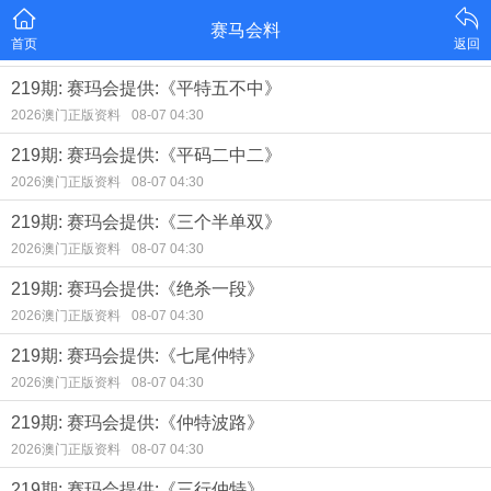
赛马会料
首页
返回
219期: 赛玛会提供:《平特五不中》
2026澳门正版资料
08-07 04:30
219期: 赛玛会提供:《平码二中二》
2026澳门正版资料
08-07 04:30
219期: 赛玛会提供:《三个半单双》
2026澳门正版资料
08-07 04:30
219期: 赛玛会提供:《绝杀一段》
2026澳门正版资料
08-07 04:30
219期: 赛玛会提供:《七尾仲特》
2026澳门正版资料
08-07 04:30
219期: 赛玛会提供:《仲特波路》
2026澳门正版资料
08-07 04:30
219期: 赛玛会提供:《三行仲特》