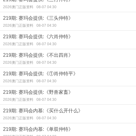
2026澳门正版资料
08-07 04:30
219期: 赛玛会提供:《三头仲特》
2026澳门正版资料
08-07 04:30
219期: 赛玛会提供:《六肖仲特》
2026澳门正版资料
08-07 04:30
219期: 赛玛会提供:《不出四肖》
2026澳门正版资料
08-07 04:30
219期: 赛玛会提供:《①肖仲特平》
2026澳门正版资料
08-07 04:30
219期: 赛玛会提供:《野兽家畜》
2026澳门正版资料
08-07 04:30
219期: 赛玛会内慕:《买什么开什么》
2026澳门正版资料
08-07 04:30
219期: 赛玛会内慕:《单双仲特》