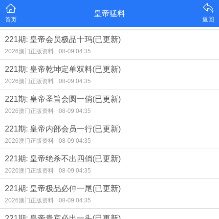
皇帝猛料
首页
返回
221期: 皇帝会员极品十玛(已更新)
2026澳门正版资料
08-09 04:35
221期: 皇帝乾坤定单双料(已更新)
2026澳门正版资料
08-09 04:35
221期: 皇帝圣旨会圆一俏(已更新)
2026澳门正版资料
08-09 04:35
221期: 皇帝内部会员一行(已更新)
2026澳门正版资料
08-09 04:35
221期: 皇帝绝杀不出四俏(已更新)
2026澳门正版资料
08-09 04:35
221期: 皇帝极品必仲一尾(已更新)
2026澳门正版资料
08-09 04:35
221期: 皇帝贵宾必出一头(已更新)