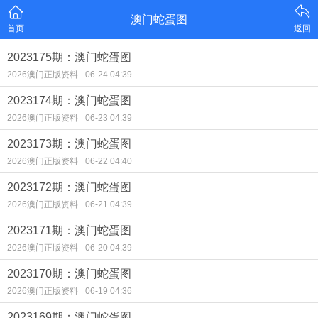
澳门蛇蛋图
首页
返回
2023175期：澳门蛇蛋图
2026澳门正版资料
06-24 04:39
2023174期：澳门蛇蛋图
2026澳门正版资料
06-23 04:39
2023173期：澳门蛇蛋图
2026澳门正版资料
06-22 04:40
2023172期：澳门蛇蛋图
2026澳门正版资料
06-21 04:39
2023171期：澳门蛇蛋图
2026澳门正版资料
06-20 04:39
2023170期：澳门蛇蛋图
2026澳门正版资料
06-19 04:36
2023169期：澳门蛇蛋图