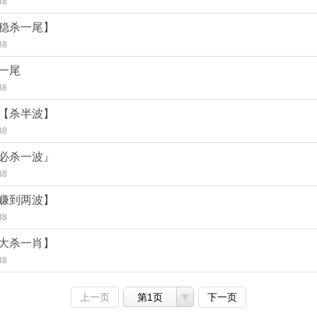
38
【稳杀一尾】
38
杀一尾
38
★【杀半波】
38
『必杀一波』
38
【赚到两波】
38
【大杀一肖】
38
上一页
第1页
下一页