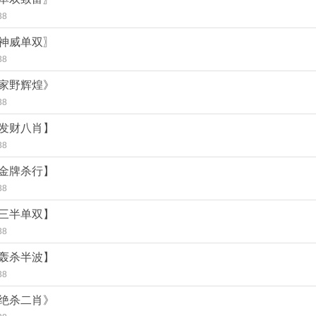
38
〖神威单双〗
38
《家野辉煌》
38
【发财八肖】
38
【金牌杀行】
38
【三半单双】
38
【轰杀半波】
38
《绝杀二肖》