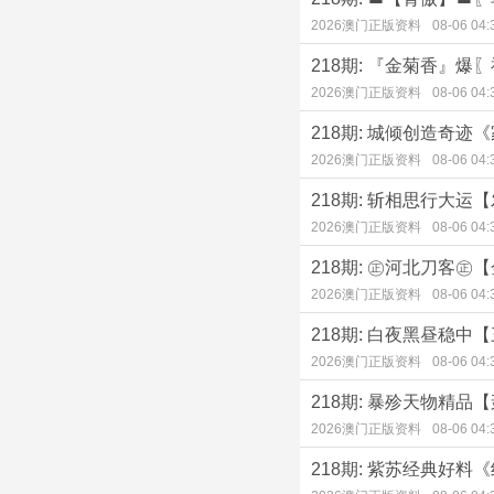
2026澳门正版资料
08-06 04:
218期: 『金菊香』爆
2026澳门正版资料
08-06 04:
218期: 城倾创造奇迹
2026澳门正版资料
08-06 04:
218期: 斩相思行大运
2026澳门正版资料
08-06 04:
218期: ㊣河北刀客㊣
2026澳门正版资料
08-06 04:
218期: 白夜黑昼稳中
2026澳门正版资料
08-06 04:
218期: 暴殄天物精品
2026澳门正版资料
08-06 04:
218期: 紫苏经典好料