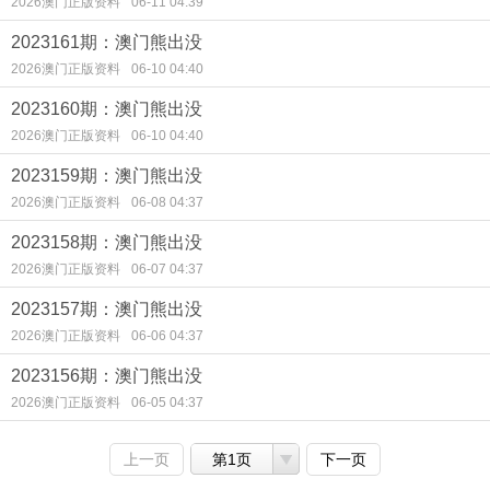
2026澳门正版资料
06-11 04:39
2023161期：澳门熊出没
2026澳门正版资料
06-10 04:40
2023160期：澳门熊出没
2026澳门正版资料
06-10 04:40
2023159期：澳门熊出没
2026澳门正版资料
06-08 04:37
2023158期：澳门熊出没
2026澳门正版资料
06-07 04:37
2023157期：澳门熊出没
2026澳门正版资料
06-06 04:37
2023156期：澳门熊出没
2026澳门正版资料
06-05 04:37
上一页
第1页
下一页