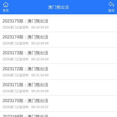
澳门熊出没
首页
返回
2023175期：澳门熊出没
2026澳门正版资料
06-24 04:40
2023174期：澳门熊出没
2026澳门正版资料
06-23 04:40
2023173期：澳门熊出没
2026澳门正版资料
06-22 04:40
2023172期：澳门熊出没
2026澳门正版资料
06-21 04:40
2023171期：澳门熊出没
2026澳门正版资料
06-20 04:39
2023170期：澳门熊出没
2026澳门正版资料
06-19 04:37
2023169期：澳门熊出没