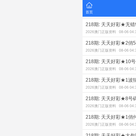
首页
218期: 天天好彩★无错
2026澳门正版资料
08-06 04:
218期: 天天好彩★2俏
2026澳门正版资料
08-06 04:
218期: 天天好彩★10
2026澳门正版资料
08-06 04:
218期: 天天好彩★1波
2026澳门正版资料
08-06 04:
218期: 天天好彩★8
2026澳门正版资料
08-06 04:
218期: 天天好彩★1俏
2026澳门正版资料
08-06 04:
218期: 天天好彩★大