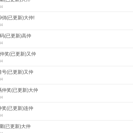
34
9俏(已更新)大仲!
34
5码(已更新)高仲
34
号仲奖(已更新)又仲
34
猜号(已更新)又仲
34
号碼仲奖(已更新)大仲
34
仲奖(已更新)连仲
34
包圍(已更新)大仲