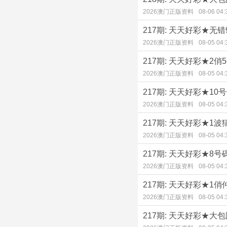
2026澳门正版资料
08-06 04:
217期: 天天好彩★无错
2026澳门正版资料
08-05 04:
217期: 天天好彩★2俏
2026澳门正版资料
08-05 04:
217期: 天天好彩★10
2026澳门正版资料
08-05 04:
217期: 天天好彩★1波
2026澳门正版资料
08-05 04:
217期: 天天好彩★8
2026澳门正版资料
08-05 04:
217期: 天天好彩★1俏
2026澳门正版资料
08-05 04:
217期: 天天好彩★大