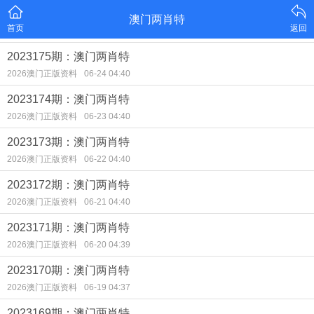
澳门两肖特
首页
返回
2023175期：澳门两肖特
2026澳门正版资料
06-24 04:40
2023174期：澳门两肖特
2026澳门正版资料
06-23 04:40
2023173期：澳门两肖特
2026澳门正版资料
06-22 04:40
2023172期：澳门两肖特
2026澳门正版资料
06-21 04:40
2023171期：澳门两肖特
2026澳门正版资料
06-20 04:39
2023170期：澳门两肖特
2026澳门正版资料
06-19 04:37
2023169期：澳门两肖特