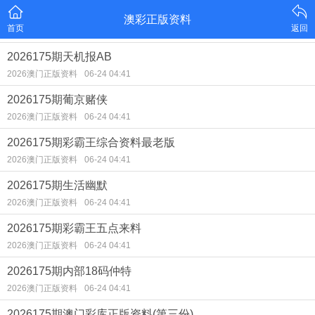
澳彩正版资料
首页
返回
2026175期天机报AB
2026澳门正版资料
06-24 04:41
2026175期葡京赌侠
2026澳门正版资料
06-24 04:41
2026175期彩霸王综合资料最老版
2026澳门正版资料
06-24 04:41
2026175期生活幽默
2026澳门正版资料
06-24 04:41
2026175期彩霸王五点来料
2026澳门正版资料
06-24 04:41
2026175期内部18码仲特
2026澳门正版资料
06-24 04:41
2026175期澳门彩库正版资料(第三份)