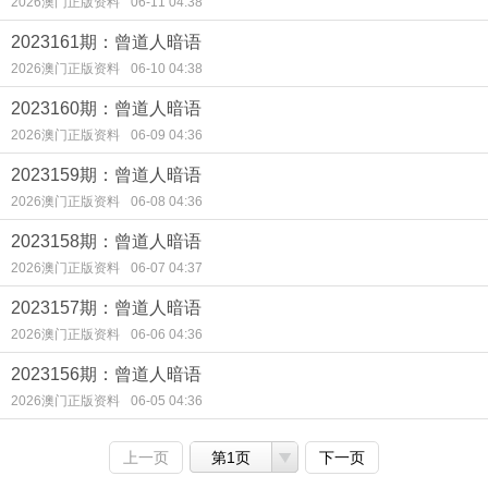
2026澳门正版资料
06-11 04:38
2023161期：曾道人暗语
2026澳门正版资料
06-10 04:38
2023160期：曾道人暗语
2026澳门正版资料
06-09 04:36
2023159期：曾道人暗语
2026澳门正版资料
06-08 04:36
2023158期：曾道人暗语
2026澳门正版资料
06-07 04:37
2023157期：曾道人暗语
2026澳门正版资料
06-06 04:36
2023156期：曾道人暗语
2026澳门正版资料
06-05 04:36
上一页
第1页
下一页