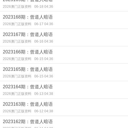
2026澳门正版资料
06-18 04:36
2023168期：曾道人暗语
2026澳门正版资料
06-17 04:36
2023167期：曾道人暗语
2026澳门正版资料
06-16 04:36
2023166期：曾道人暗语
2026澳门正版资料
06-15 04:36
2023165期：曾道人暗语
2026澳门正版资料
06-15 04:36
2023164期：曾道人暗语
2026澳门正版资料
06-13 04:38
2023163期：曾道人暗语
2026澳门正版资料
06-12 04:38
2023162期：曾道人暗语