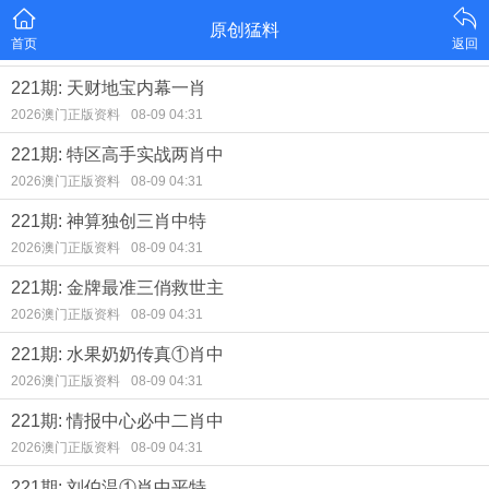
原创猛料
首页
返回
221期: 天财地宝内幕一肖
2026澳门正版资料
08-09 04:31
221期: 特区高手实战两肖中
2026澳门正版资料
08-09 04:31
221期: 神算独创三肖中特
2026澳门正版资料
08-09 04:31
221期: 金牌最准三俏救世主
2026澳门正版资料
08-09 04:31
221期: 水果奶奶传真①肖中
2026澳门正版资料
08-09 04:31
221期: 情报中心必中二肖中
2026澳门正版资料
08-09 04:31
221期: 刘伯温①肖中平特