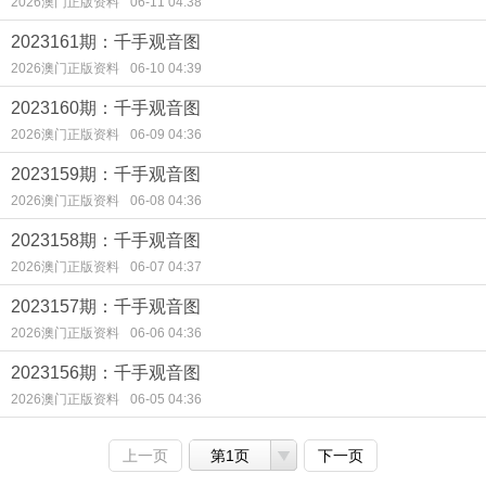
2026澳门正版资料
06-11 04:38
2023161期：千手观音图
2026澳门正版资料
06-10 04:39
2023160期：千手观音图
2026澳门正版资料
06-09 04:36
2023159期：千手观音图
2026澳门正版资料
06-08 04:36
2023158期：千手观音图
2026澳门正版资料
06-07 04:37
2023157期：千手观音图
2026澳门正版资料
06-06 04:36
2023156期：千手观音图
2026澳门正版资料
06-05 04:36
上一页
第1页
下一页