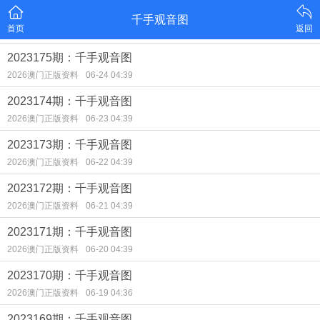
千手观音图
首页
返回
2023175期：千手观音图
2026澳门正版资料
06-24 04:39
2023174期：千手观音图
2026澳门正版资料
06-23 04:39
2023173期：千手观音图
2026澳门正版资料
06-22 04:39
2023172期：千手观音图
2026澳门正版资料
06-21 04:39
2023171期：千手观音图
2026澳门正版资料
06-20 04:39
2023170期：千手观音图
2026澳门正版资料
06-19 04:36
2023169期：千手观音图