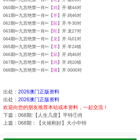
060期✄九宫绝禁一肖✄【
鸡
】开:猪44对
061期✄九宫绝禁一肖✄【
羊
】开:鸡46对
062期✄九宫绝禁一肖✄【
鼠
】开:牛30对
063期✄九宫绝禁一肖✄【
蛇
】开:龙27对
064期✄九宫绝禁一肖✄【
龙
】开:马01对
065期✄九宫绝禁一肖✄【
羊
】开:羊24错
066期✄九宫绝禁一肖✄【
鼠
】开:鸡46对
067期✄九宫绝禁一肖✄【
鸡
】开:鸡10错
068期✄九宫绝禁一肖✄【
猪
】开:0000对
出处：
2026澳门正版资料
出处：
2026澳门正版资料
欢迎向您的朋友推荐本站或本资料，一起交流！
下篇：068期:【人生几度】平特①肖
上篇：068期：【火候刚好】大小中特