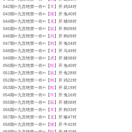
042期✄九宫绝禁一肖✄【
羊
】开:鸡34对
043期✄九宫绝禁一肖✄【
猪
】开:兔40对
044期✄九宫绝禁一肖✄【
龙
】开:猪08对
045期✄九宫绝禁一肖✄【
鼠
】开:狗09对
046期✄九宫绝禁一肖✄【
鸡
】开:狗09对
047期✄九宫绝禁一肖✄【
狗
】开:兔04对
048期✄九宫绝禁一肖✄【
羊
】开:马49对
049期✄九宫绝禁一肖✄【
虎
】开:猪08对
050期✄九宫绝禁一肖✄【
蛇
】开:兔40对
051期✄九宫绝禁一肖✄【
鼠
】开:兔28对
052期✄九宫绝禁一肖✄【
狗
】开:鸡22对
053期✄九宫绝禁一肖✄【
蛇
】开:鼠19对
054期✄九宫绝禁一肖✄【
牛
】开:兔16对
055期✄九宫绝禁一肖✄【
鼠
】开:猪08对
056期✄九宫绝禁一肖✄【
羊
】开:狗33对
057期✄九宫绝禁一肖✄【
龙
】开:猴47对
058期✄九宫绝禁一肖✄【
猪
】开:牛42对
059期✄九宫绝禁一肖✄【
蛇
】开:猪20对