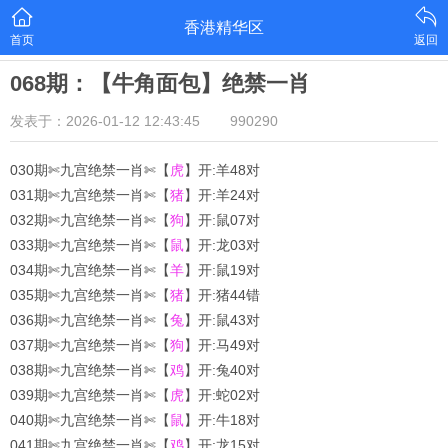
香港精华区
首页
返回
068期：【牛角面包】绝禁一肖
发表于：2026-01-12 12:43:45
990290
030期✄九宫绝禁一肖✄【
虎
】开:羊48对
031期✄九宫绝禁一肖✄【
猪
】开:羊24对
032期✄九宫绝禁一肖✄【
狗
】开:鼠07对
033期✄九宫绝禁一肖✄【
鼠
】开:龙03对
034期✄九宫绝禁一肖✄【
羊
】开:鼠19对
035期✄九宫绝禁一肖✄【
猪
】开:猪44错
036期✄九宫绝禁一肖✄【
兔
】开:鼠43对
037期✄九宫绝禁一肖✄【
狗
】开:马49对
038期✄九宫绝禁一肖✄【
鸡
】开:兔40对
039期✄九宫绝禁一肖✄【
虎
】开:蛇02对
040期✄九宫绝禁一肖✄【
鼠
】开:牛18对
041期✄九宫绝禁一肖✄【
鸡
】开:龙15对