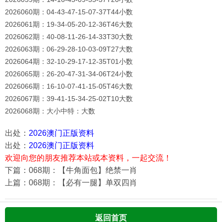
2026060期：04-43-47-15-07-37T44小数
2026061期：19-34-05-20-12-36T46大数
2026062期：40-08-11-26-14-33T30大数
2026063期：06-29-28-10-03-09T27大数
2026064期：32-10-29-17-12-35T01小数
2026065期：26-20-47-31-34-06T24小数
2026066期：16-10-07-41-15-05T46大数
2026067期：39-41-15-34-25-02T10大数
2026068期：大小中特：大数
出处：
2026澳门正版资料
出处：
2026澳门正版资料
欢迎向您的朋友推荐本站或本资料，一起交流！
下篇：068期：【牛角面包】绝禁一肖
上篇：068期：【必有一腿】单双四肖
返回首页