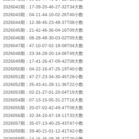
2026042期：17-39-20-46-27-32T34大数
2026043期：04-11-44-10-02-26T40小数
2026044期：12-38-45-23-48-37T08小数
2026045期：21-42-46-36-04-16T09大数
2026046期：08-28-48-30-03-02T09大数
2026047期：47-10-07-02-18-08T04大数
2026048期：23-34-28-20-14-06T49大数
2026049期：17-41-26-47-09-42T08大数
2026050期：04-22-16-47-25-19T40小数
2026051期：47-27-23-34-30-45T28小数
2026052期：25-43-41-28-11-36T22小数
2026053期：02-21-27-01-20-04T19大数
2026054期：07-13-15-05-31-27T16大数
2026055期：20-07-02-42-49-47T08大数
2026056期：32-34-10-47-18-11T33大数
2026057期：35-07-13-40-25-43T47小数
2026058期：39-40-21-01-12-41T42小数
2026059期：14-16-45-09-35-37T20小数