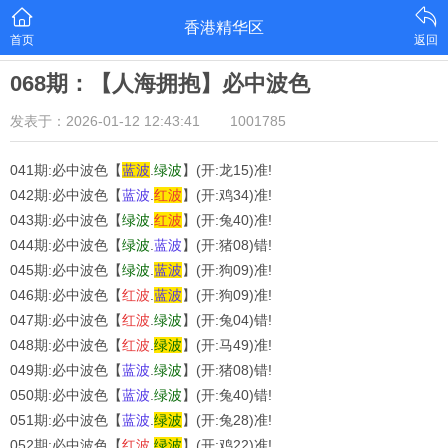
香港精华区
首页
返回
068期：【人海拥抱】必中波色
发表于：2026-01-12 12:43:41
1001785
041期:必中波色【
蓝
波
.
绿
波
】(开:龙15)准!
042期:必中波色【
蓝
波
.
红
波
】(开:鸡34)准!
043期:必中波色【
绿
波
.
红
波
】(开:兔40)准!
044期:必中波色【
绿
波
.
蓝
波
】(开:猪08)错!
045期:必中波色【
绿
波
.
蓝
波
】(开:狗09)准!
046期:必中波色【
红
波
.
蓝
波
】(开:狗09)准!
047期:必中波色【
红
波
.
绿
波
】(开:兔04)错!
048期:必中波色【
红
波
.
绿
波
】(开:马49)准!
049期:必中波色【
蓝
波
.
绿
波
】(开:猪08)错!
050期:必中波色【
蓝
波
.
绿
波
】(开:兔40)错!
051期:必中波色【
蓝
波
.
绿
波
】(开:兔28)准!
052期:必中波色【
红
波
.
绿
波
】(开:鸡22)准!