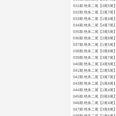
031期:绝杀二尾【0尾5
尾】
032期:绝杀二尾【2尾7
尾】
033期:绝杀二尾【1尾4
尾】
034期:绝杀二尾【4尾7
尾】
035期:绝杀二尾【3尾5
尾】
036期:绝杀二尾【2尾8
尾】
037期:绝杀二尾【1尾5
尾】
038期:绝杀二尾【0尾8
尾】
039期:绝杀二尾【3尾7
尾】
040期:绝杀二尾【4尾9
尾】
041期:绝杀二尾【2尾5
尾】
042期:绝杀二尾【3尾7
尾】
043期:绝杀二尾【5尾8
尾】
044期:绝杀二尾【1尾4
尾】
045期:绝杀二尾【0尾8
尾】
046期:绝杀二尾【2尾4
尾】
047期:绝杀二尾【3尾8
尾】
048期:绝杀二尾【1尾6
尾】