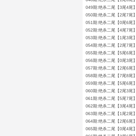
049期:绝杀二尾【3尾4
尾】
050期:绝杀二尾【2尾7
尾】
051期:绝杀二尾【0尾6
尾】
052期:绝杀二尾【4尾7
尾】
053期:绝杀二尾【1尾3
尾】
054期:绝杀二尾【2尾7
尾】
055期:绝杀二尾【5尾6
尾】
056期:绝杀二尾【0尾3
尾】
057期:绝杀二尾【2尾6
尾】
058期:绝杀二尾【7尾8
尾】
059期:绝杀二尾【5尾6
尾】
060期:绝杀二尾【2尾3
尾】
061期:绝杀二尾【5尾7
尾】
062期:绝杀二尾【3尾4
尾】
063期:绝杀二尾【1尾2
尾】
064期:绝杀二尾【2尾6
尾】
065期:绝杀二尾【0尾4
尾】