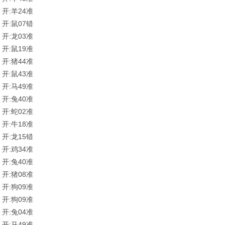
开:羊24准
开:鼠07错
开:龙03准
开:鼠19准
开:猪44准
开:鼠43准
开:马49准
开:兔40准
开:蛇02准
开:牛18准
开:龙15错
开:鸡34准
开:兔40准
开:猪08准
开:狗09准
开:狗09准
开:兔04准
开:马49准