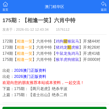
澳门精华区
首页
返回
175期：【相逢一笑】六肖中特
发表于：2026-01-12 12:43:34
1576112
172期【
相逢一笑
】六肖中特【
鸡狗
猪
猴鼠马
】开:猪44对
173期【
相逢一笑
】六肖中特【
猪鸡龙
蛇
虎猴
】开:蛇26对
174期【
相逢一笑
】六肖中特【
牛鼠龙兔鸡马
】开:虎41错
175期【
相逢一笑
】六肖中特【
猴羊虎狗猪鼠
】开:0000对
出处：
2026澳门正版资料
出处：
2026澳门正版资料
欢迎向您的朋友推荐本站或本资料，一起交流！
下篇：175期：【两只老虎】绝杀半波
上篇：175期：【道士出山】绝杀二肖