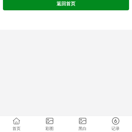
返回首页
首页
彩图
黑白
记录